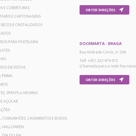
OS E COBERTURAS
OBTER DIREÇÕES
TÁVEIS E CARTONAGENS
 SECOS E CRISTALIZADOS
LADOS
RIOS PARA PASTELARIA
DOCEMARTA - BRAGA
LATES
Rua Andrade Corvo, nº 206
HAS
Telf: +351 253 679 015
(Chamada para a rede fixa nacio
IOS DE FESTAS
A PRIMA
OBTER DIREÇÕES
NIOS
ES, SPRAYS e AROMAS
DE AÇÚCAR
AÇÕES
AL COMUNHÕES, CASAMENTOS E BODAS
AL HALLOWEEN
L DIA DO PAI