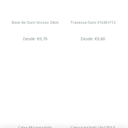
Base de Ouro Grosso 24cm
Travessa Ouro 31x38 nº12
Desde: €0,70
Desde: €0,80
Caixa Alta para bolo
Caixa para bolo 13x12X5.5