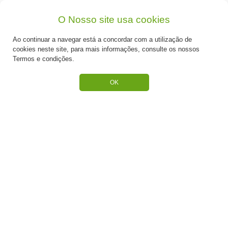
31cmx31cmx32cm
O Nosso site usa cookies
Desde: €2,75
Desde: €0,24
Ao continuar a navegar está a concordar com a utilização de
cookies neste site, para mais informações, consulte os nossos
Termos e condições.
OK
Base Ouro Grosso 28 cm
Travessa Ouro Grossa
25x35cm
Desde: €0,90
Desde: €1,20