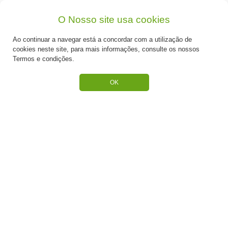
de Teia
O Nosso site usa cookies
Desde: €2,65
Desde: €6,95
Ao continuar a navegar está a concordar com a utilização de
cookies neste site, para mais informações, consulte os nossos
Termos e condições.
OK
Cápsulas Cupcake Fantasma
Cápsulas Cupcake Halloween
Halloween
Desde: €2,95
Desde: €2,99