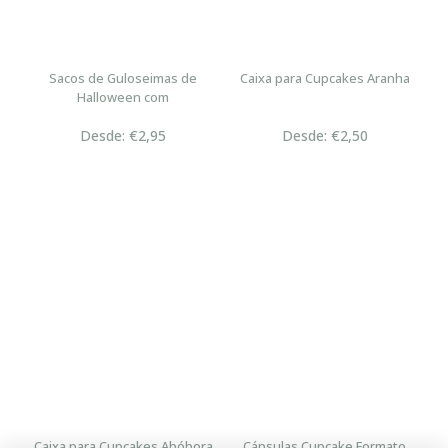
Sacos de Guloseimas de
Caixa para Cupcakes Aranha
Halloween com
Desde: €2,95
Desde: €2,50
Caixa para Cupcakes Abóbora
Cápsulas Cupcake Formato