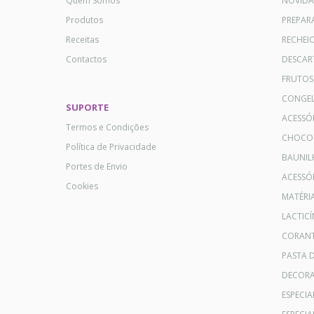
Quem Somos
NOVID
Produtos
PREPAR
Receitas
RECHEI
Contactos
DESCAR
FRUTOS
CONGE
SUPORTE
ACESSÓ
Termos e Condições
CHOCO
Política de Privacidade
BAUNIL
Portes de Envio
ACESSÓR
Cookies
MATÉRI
LACTICÍ
CORANT
PASTA 
DECOR
ESPECI