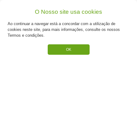
O Nosso site usa cookies
Corta massas DELÍCIA
Purpurinas Prata
Ao continuar a navegar está a concordar com a utilização de
cookies neste site, para mais informações, consulte os nossos
Termos e condições.
Desde: €15,90
Desde: €4,50
OK
Batedor em aço inoxidável
Batedor em aço inoxidável