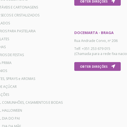
OBTER DIREÇÕES
TÁVEIS E CARTONAGENS
 SECOS E CRISTALIZADOS
LADOS
RIOS PARA PASTELARIA
DOCEMARTA - BRAGA
LATES
Rua Andrade Corvo, nº 206
HAS
Telf: +351 253 679 015
(Chamada para a rede fixa nacio
IOS DE FESTAS
A PRIMA
OBTER DIREÇÕES
NIOS
ES, SPRAYS e AROMAS
DE AÇÚCAR
AÇÕES
AL COMUNHÕES, CASAMENTOS E BODAS
AL HALLOWEEN
L DIA DO PAI
L DIA DA MÃE