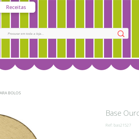
Receitas
ARA BOLOS
Base Our
Ref: bas21527