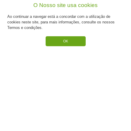
O Nosso site usa cookies
CATEGORIAS
Ao continuar a navegar está a concordar com a utilização de
ESPECIAL PÁSCOA
cookies neste site, para mais informações, consulte os nossos
Termos e condições.
NOVIDADE
OK
PREPARADOS PARA BOLOS
RECHEIOS E COBERTURAS
DESCARTÁVEIS E CARTONAGENS
FRUTOS SECOS E CRISTALIZADOS
CONGELADOS
ACESSÓRIOS PARA PASTELARIA
CHOCOLATES
BAUNILHAS