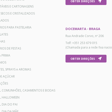
OBTER DIREÇÕES
TÁVEIS E CARTONAGENS
 SECOS E CRISTALIZADOS
LADOS
RIOS PARA PASTELARIA
DOCEMARTA - BRAGA
LATES
Rua Andrade Corvo, nº 206
HAS
Telf: +351 253 679 015
(Chamada para a rede fixa nacio
IOS DE FESTAS
A PRIMA
OBTER DIREÇÕES
NIOS
ES, SPRAYS e AROMAS
DE AÇÚCAR
AÇÕES
AL COMUNHÕES, CASAMENTOS E BODAS
AL HALLOWEEN
L DIA DO PAI
L DIA DA MÃE