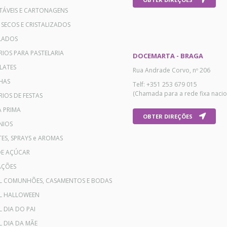
TÁVEIS E CARTONAGENS
 SECOS E CRISTALIZADOS
LADOS
RIOS PARA PASTELARIA
DOCEMARTA - BRAGA
LATES
Rua Andrade Corvo, nº 206
HAS
Telf: +351 253 679 015
(Chamada para a rede fixa nacio
IOS DE FESTAS
A PRIMA
OBTER DIREÇÕES
NIOS
ES, SPRAYS e AROMAS
DE AÇÚCAR
AÇÕES
AL COMUNHÕES, CASAMENTOS E BODAS
AL HALLOWEEN
L DIA DO PAI
L DIA DA MÃE