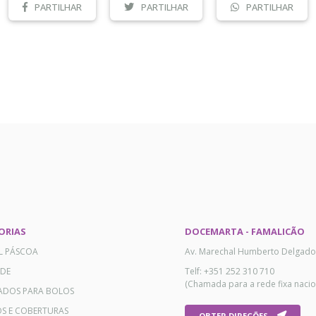
PARTILHAR
PARTILHAR
PARTILHAR
ORIAS
DOCEMARTA - FAMALICÃO
AL PÁSCOA
Av. Marechal Humberto Delgado
ADE
Telf: +351 252 310 710
(Chamada para a rede fixa nacio
ADOS PARA BOLOS
OS E COBERTURAS
OBTER DIREÇÕES