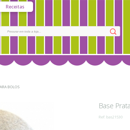
Receitas
ARA BOLOS
Base Prat
Ref: bas21530