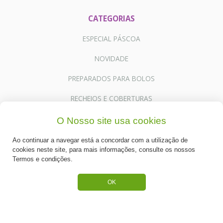
CATEGORIAS
ESPECIAL PÁSCOA
NOVIDADE
PREPARADOS PARA BOLOS
RECHEIOS E COBERTURAS
DESCARTÁVEIS E CARTONAGENS
O Nosso site usa cookies
FRUTOS SECOS E CRISTALIZADOS
Ao continuar a navegar está a concordar com a utilização de
cookies neste site, para mais informações, consulte os nossos
CONGELADOS
Termos e condições.
ACESSÓRIOS PARA PASTELARIA
OK
CHOCOLATES
BAUNILHAS