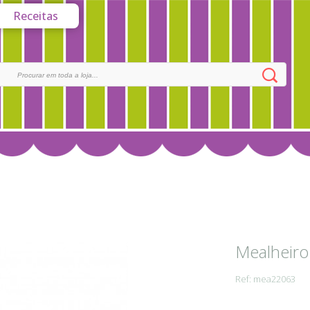
Receitas
Mealheiro
Ref: mea22063