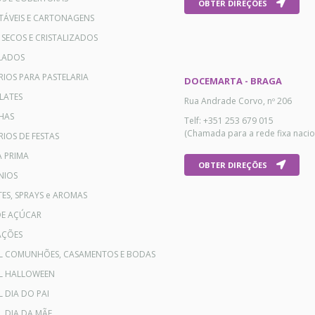
OBTER DIREÇÕES
TÁVEIS E CARTONAGENS
 SECOS E CRISTALIZADOS
LADOS
RIOS PARA PASTELARIA
DOCEMARTA - BRAGA
LATES
Rua Andrade Corvo, nº 206
HAS
Telf: +351 253 679 015
(Chamada para a rede fixa nacio
IOS DE FESTAS
A PRIMA
OBTER DIREÇÕES
NIOS
ES, SPRAYS e AROMAS
DE AÇÚCAR
AÇÕES
AL COMUNHÕES, CASAMENTOS E BODAS
AL HALLOWEEN
L DIA DO PAI
L DIA DA MÃE