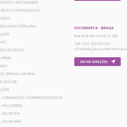
TÁVEIS E CARTONAGENS
 SECOS E CRISTALIZADOS
LADOS
RIOS PARA PASTELARIA
DOCEMARTA - BRAGA
LATES
Rua Andrade Corvo, nº 206
HAS
Telf: +351 253 679 015
(Chamada para a rede fixa nacio
IOS DE FESTAS
A PRIMA
OBTER DIREÇÕES
NIOS
ES, SPRAYS e AROMAS
DE AÇÚCAR
AÇÕES
AL COMUNHÕES, CASAMENTOS E BODAS
AL HALLOWEEN
L DIA DO PAI
L DIA DA MÃE