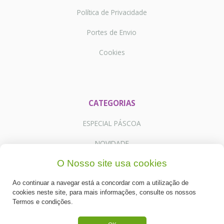
Política de Privacidade
Portes de Envio
Cookies
CATEGORIAS
ESPECIAL PÁSCOA
NOVIDADE
O Nosso site usa cookies
PREPARADOS PARA BOLOS
RECHEIOS E COBERTURAS
Ao continuar a navegar está a concordar com a utilização de
cookies neste site, para mais informações, consulte os nossos
Termos e condições.
DESCARTÁVEIS E CARTONAGENS
FRUTOS SECOS E CRISTALIZADOS