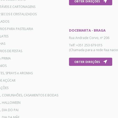
OBTER DIREÇÕES
TÁVEIS E CARTONAGENS
 SECOS E CRISTALIZADOS
LADOS
RIOS PARA PASTELARIA
DOCEMARTA - BRAGA
LATES
Rua Andrade Corvo, nº 206
HAS
Telf: +351 253 679 015
(Chamada para a rede fixa nacio
IOS DE FESTAS
A PRIMA
OBTER DIREÇÕES
NIOS
ES, SPRAYS e AROMAS
DE AÇÚCAR
AÇÕES
AL COMUNHÕES, CASAMENTOS E BODAS
AL HALLOWEEN
L DIA DO PAI
L DIA DA MÃE