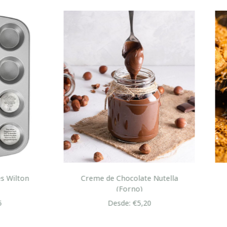
eme de Chocolate Nutella
Creme Bolacha Carameli
(Forno)
Speculoos
Desde: €5,20
Desde: €5,98