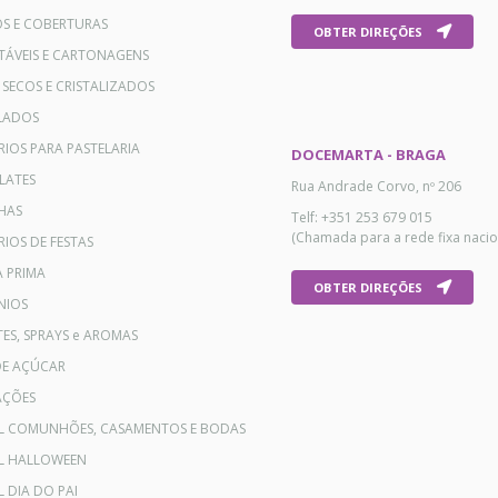
OS E COBERTURAS
OBTER DIREÇÕES
TÁVEIS E CARTONAGENS
 SECOS E CRISTALIZADOS
LADOS
RIOS PARA PASTELARIA
DOCEMARTA - BRAGA
LATES
Rua Andrade Corvo, nº 206
HAS
Telf: +351 253 679 015
(Chamada para a rede fixa nacio
IOS DE FESTAS
A PRIMA
OBTER DIREÇÕES
NIOS
ES, SPRAYS e AROMAS
DE AÇÚCAR
AÇÕES
AL COMUNHÕES, CASAMENTOS E BODAS
AL HALLOWEEN
L DIA DO PAI