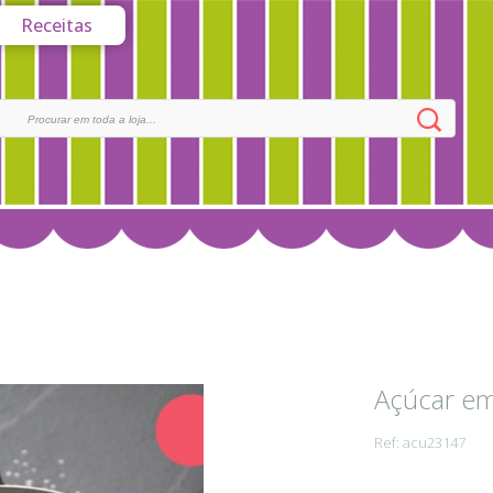
Receitas
Açúcar e
Ref: acu23147