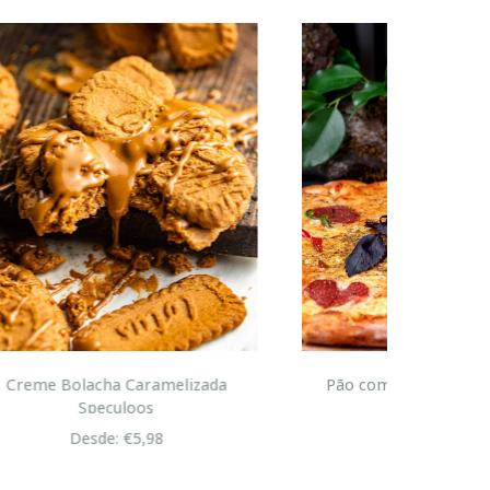
zada
Pão com Chouriço ou Massa de
Pizza
Desde: €1,95