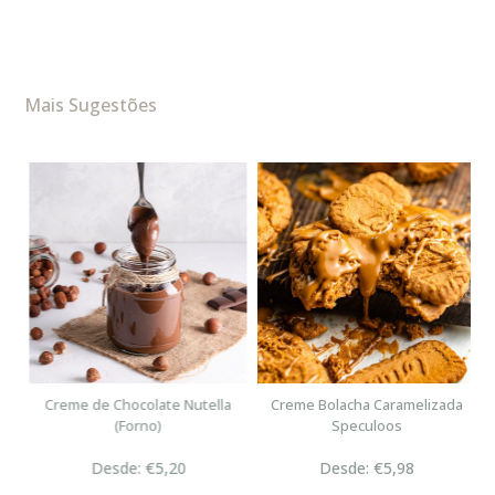
Mais Sugestões
n
Creme de Chocolate Nutella
Creme Bolacha Caramelizada
(Forno)
Speculoos
Desde: €5,20
Desde: €5,98