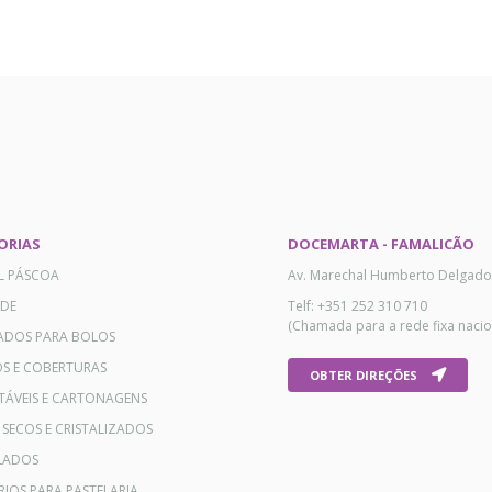
ORIAS
DOCEMARTA - FAMALICÃO
AL PÁSCOA
Av. Marechal Humberto Delgado
ADE
Telf: +351 252 310 710
(Chamada para a rede fixa nacio
ADOS PARA BOLOS
OS E COBERTURAS
OBTER DIREÇÕES
TÁVEIS E CARTONAGENS
 SECOS E CRISTALIZADOS
LADOS
RIOS PARA PASTELARIA