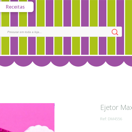
Receitas
Ejetor Ma
Ref: DM4556