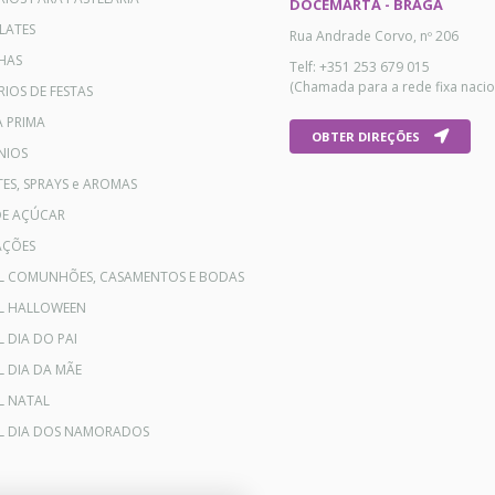
DOCEMARTA - BRAGA
LATES
Rua Andrade Corvo, nº 206
HAS
Telf: +351 253 679 015
(Chamada para a rede fixa nacio
IOS DE FESTAS
A PRIMA
OBTER DIREÇÕES
NIOS
ES, SPRAYS e AROMAS
DE AÇÚCAR
AÇÕES
AL COMUNHÕES, CASAMENTOS E BODAS
AL HALLOWEEN
L DIA DO PAI
L DIA DA MÃE
L NATAL
AL DIA DOS NAMORADOS