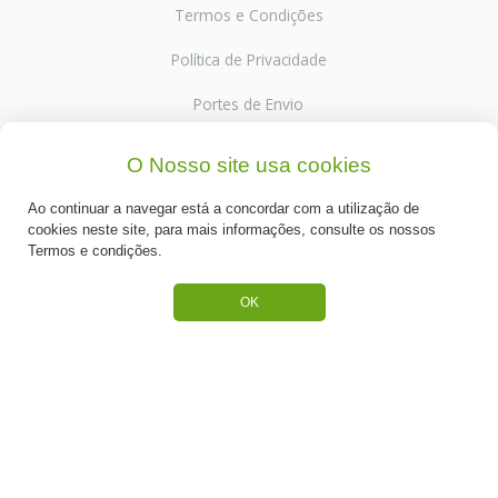
Termos e Condições
Política de Privacidade
Portes de Envio
Cookies
O Nosso site usa cookies
Ao continuar a navegar está a concordar com a utilização de
cookies neste site, para mais informações, consulte os nossos
Termos e condições.
CATEGORIAS
OK
ESPECIAL PÁSCOA
NOVIDADE
PREPARADOS PARA BOLOS
RECHEIOS E COBERTURAS
DESCARTÁVEIS E CARTONAGENS