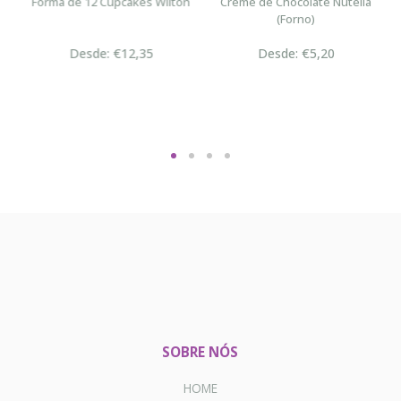
s
Forma de 12 Cupcakes Wilton
Creme de Chocolate Nutella
(Forno)
Desde: €12,35
Desde: €5,20
SOBRE NÓS
HOME