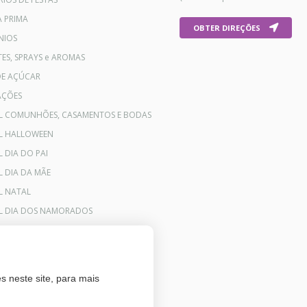
A PRIMA
OBTER DIREÇÕES
NIOS
ES, SPRAYS e AROMAS
DE AÇÚCAR
AÇÕES
AL COMUNHÕES, CASAMENTOS E BODAS
AL HALLOWEEN
L DIA DO PAI
L DIA DA MÃE
L NATAL
AL DIA DOS NAMORADOS
s neste site, para mais