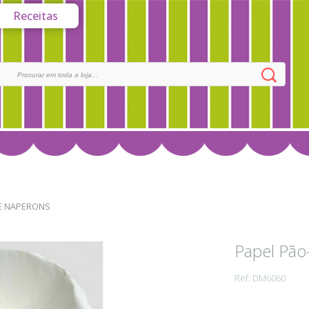
Receitas
 E NAPERONS
Papel Pão
Ref: DM6060