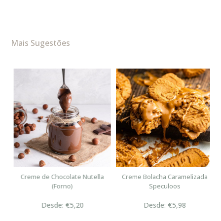
Mais Sugestões
n
Creme de Chocolate Nutella
Creme Bolacha Caramelizada
(Forno)
Speculoos
Desde: €5,20
Desde: €5,98