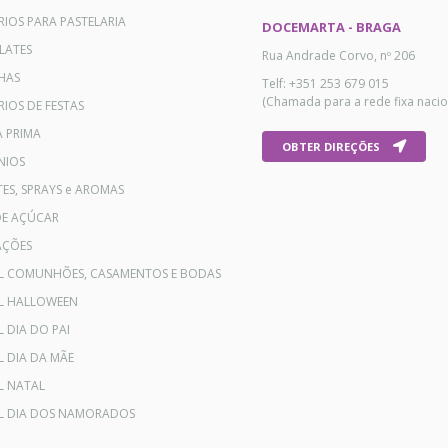
RIOS PARA PASTELARIA
DOCEMARTA - BRAGA
LATES
Rua Andrade Corvo, nº 206
HAS
Telf: +351 253 679 015
(Chamada para a rede fixa nacio
IOS DE FESTAS
A PRIMA
OBTER DIREÇÕES
NIOS
ES, SPRAYS e AROMAS
DE AÇÚCAR
AÇÕES
AL COMUNHÕES, CASAMENTOS E BODAS
AL HALLOWEEN
L DIA DO PAI
L DIA DA MÃE
L NATAL
AL DIA DOS NAMORADOS