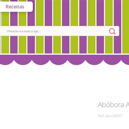
Receitas
Abóbora A
Ref: abo28097