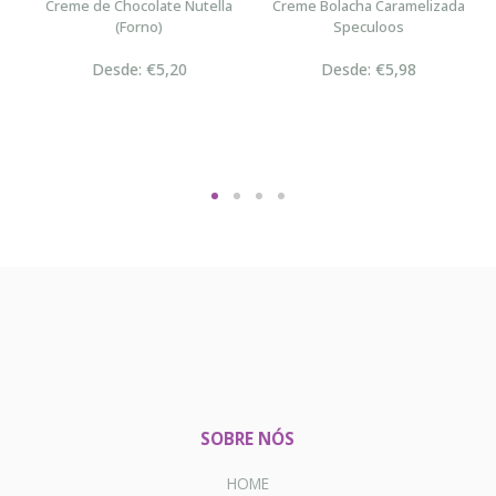
n
Creme de Chocolate Nutella
Creme Bolacha Caramelizada
(Forno)
Speculoos
Desde: €5,20
Desde: €5,98
SOBRE NÓS
HOME