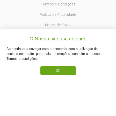
Termos e Condições
Política de Privacidade
Portes de Envio
Cookies
O Nosso site usa cookies
Ao continuar a navegar está a concordar com a utilização de
cookies neste site, para mais informações, consulte os nossos
Termos e condições.
CATEGORIAS
OK
ESPECIAL PÁSCOA
NOVIDADE
PREPARADOS PARA BOLOS
RECHEIOS E COBERTURAS
DESCARTÁVEIS E CARTONAGENS