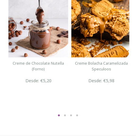
n
Creme de Chocolate Nutella
Creme Bolacha Caramelizada
(Forno)
Speculoos
Desde: €5,20
Desde: €5,98