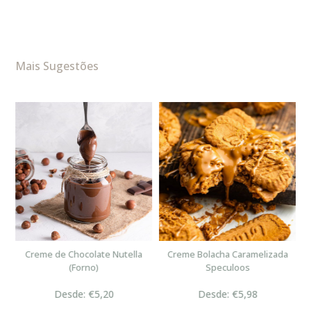
Mais Sugestões
n
Creme de Chocolate Nutella
Creme Bolacha Caramelizada
(Forno)
Speculoos
Desde: €5,20
Desde: €5,98