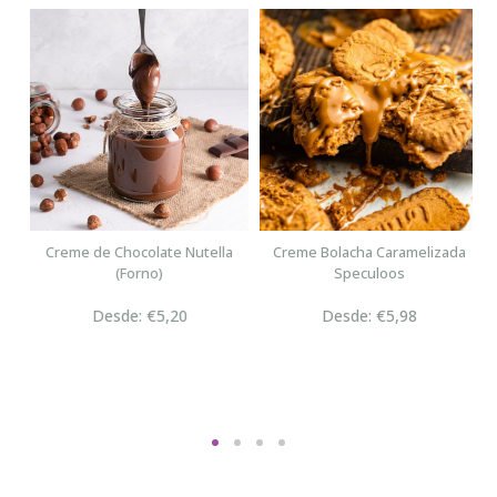
n
Creme de Chocolate Nutella
Creme Bolacha Caramelizada
(Forno)
Speculoos
Desde: €5,20
Desde: €5,98