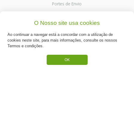
Portes de Envio
Cookies
O Nosso site usa cookies
Ao continuar a navegar está a concordar com a utilização de
cookies neste site, para mais informações, consulte os nossos
CATEGORIAS
Termos e condições.
ESPECIAL PÁSCOA
OK
NOVIDADE
PREPARADOS PARA BOLOS
RECHEIOS E COBERTURAS
DESCARTÁVEIS E CARTONAGENS
FRUTOS SECOS E CRISTALIZADOS
CONGELADOS