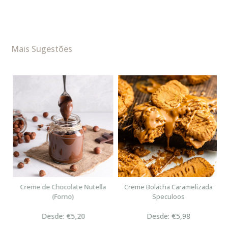
Mais Sugestões
n
Creme de Chocolate Nutella
Creme Bolacha Caramelizada
(Forno)
Speculoos
Desde: €5,20
Desde: €5,98