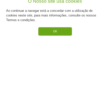
O Nosso site usa cookies
Receitas
Ao continuar a navegar está a concordar com a utilização de
Contactos
cookies neste site, para mais informações, consulte os nossos
Termos e condições.
OK
SUPORTE
Termos e Condições
Política de Privacidade
Portes de Envio
Cookies
CATEGORIAS
ESPECIAL PÁSCOA