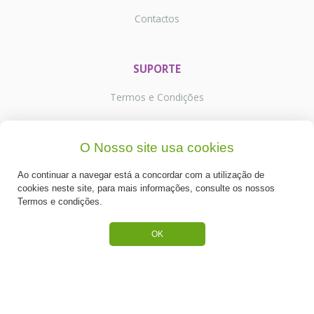
Contactos
SUPORTE
Termos e Condições
Política de Privacidade
O Nosso site usa cookies
Portes de Envio
Ao continuar a navegar está a concordar com a utilização de
Cookies
cookies neste site, para mais informações, consulte os nossos
Termos e condições.
OK
CATEGORIAS
ESPECIAL PÁSCOA
NOVIDADE