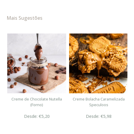
Mais Sugestões
n
Creme de Chocolate Nutella
Creme Bolacha Caramelizada
(Forno)
Speculoos
Desde: €5,20
Desde: €5,98