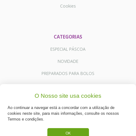
Cookies
CATEGORIAS
ESPECIAL PÁSCOA
NOVIDADE
PREPARADOS PARA BOLOS
RECHEIOS E COBERTURAS
O Nosso site usa cookies
DESCARTÁVEIS E CARTONAGENS
Ao continuar a navegar está a concordar com a utilização de
FRUTOS SECOS E CRISTALIZADOS
cookies neste site, para mais informações, consulte os nossos
Termos e condições.
CONGELADOS
OK
ACESSÓRIOS PARA PASTELARIA