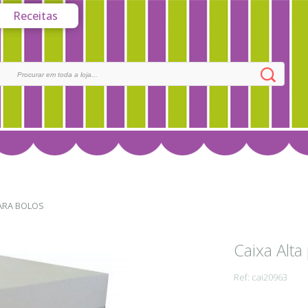
Receitas
ARA BOLOS
Caixa Alt
Ref: cai20963