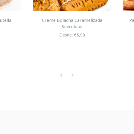
me Bolacha Caramelizada
Pão com Chouriço ou Mas
Speculoos
Pizza
Desde: €5,98
Desde: €1,95