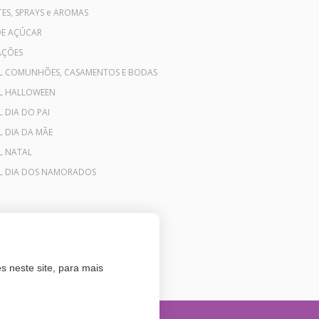
ES, SPRAYS e AROMAS
DE AÇÚCAR
AÇÕES
AL COMUNHÕES, CASAMENTOS E BODAS
AL HALLOWEEN
L DIA DO PAI
L DIA DA MÃE
L NATAL
AL DIA DOS NAMORADOS
s neste site, para mais