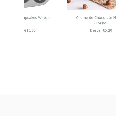
lton
Creme de Chocolate Nutella
Cre
(Forno)
Desde: €5,20