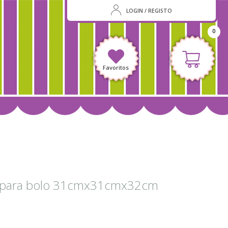
LOGIN / REGISTO
0
Favoritos
a para bolo 31cmx31cmx32cm