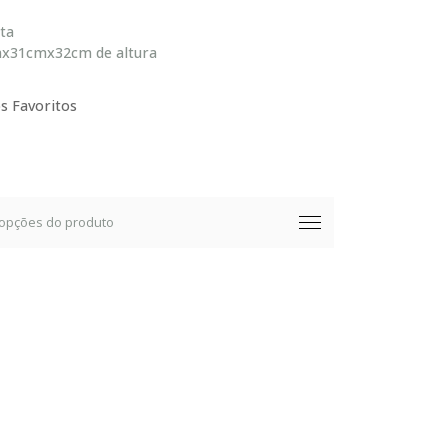
lta
31cmx32cm de altura
s Favoritos