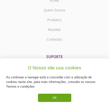
HOME
Quem Somos
Produtos
Receitas
Contactos
SUPORTE
Termos e Condições
O Nosso site usa cookies
Política de Privacidade
Ao continuar a navegar está a concordar com a utilização de
cookies neste site, para mais informações, consulte os nossos
Portes de Envio
Termos e condições.
Cookies
OK