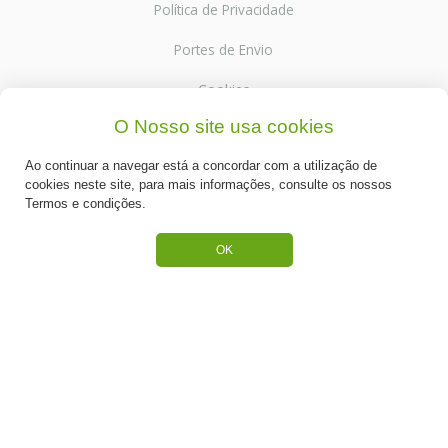
Política de Privacidade
Portes de Envio
Cookies
O Nosso site usa cookies
Ao continuar a navegar está a concordar com a utilização de
cookies neste site, para mais informações, consulte os nossos
CATEGORIAS
Termos e condições.
ESPECIAL PÁSCOA
OK
NOVIDADE
PREPARADOS PARA BOLOS
RECHEIOS E COBERTURAS
DESCARTÁVEIS E CARTONAGENS
FRUTOS SECOS E CRISTALIZADOS