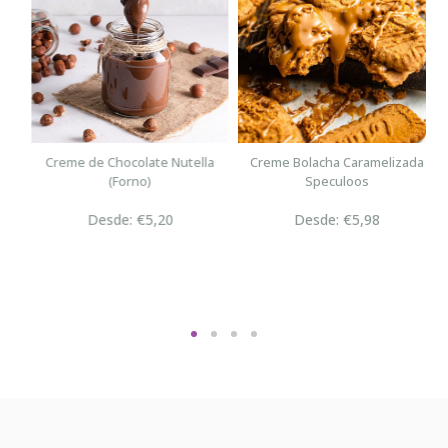
n
Creme de Chocolate Nutella
Creme Bolacha Caramelizada
(Forno)
Speculoos
Desde: €5,20
Desde: €5,98