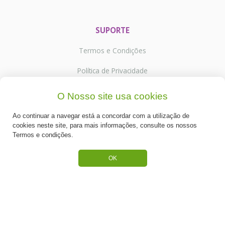
SUPORTE
Termos e Condições
Política de Privacidade
Portes de Envio
O Nosso site usa cookies
Cookies
Ao continuar a navegar está a concordar com a utilização de
cookies neste site, para mais informações, consulte os nossos
Termos e condições.
OK
CATEGORIAS
ESPECIAL PÁSCOA
NOVIDADE
PREPARADOS PARA BOLOS