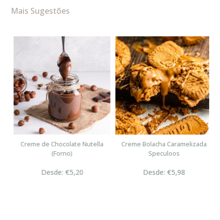
Mais Sugestões
n
Creme de Chocolate Nutella
Creme Bolacha Caramelizada
(Forno)
Speculoos
Desde: €5,20
Desde: €5,98