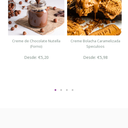
n
Creme de Chocolate Nutella
Creme Bolacha Caramelizada
(Forno)
Speculoos
Desde: €5,20
Desde: €5,98