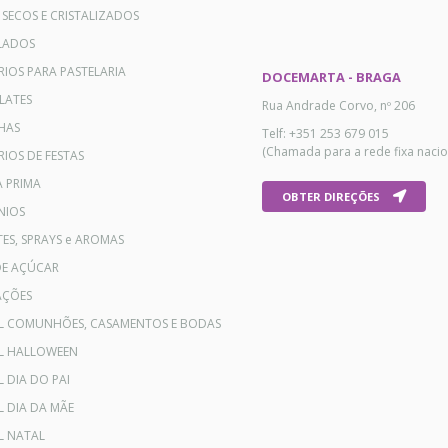
 SECOS E CRISTALIZADOS
LADOS
RIOS PARA PASTELARIA
DOCEMARTA - BRAGA
LATES
Rua Andrade Corvo, nº 206
HAS
Telf: +351 253 679 015
(Chamada para a rede fixa nacio
IOS DE FESTAS
A PRIMA
OBTER DIREÇÕES
NIOS
ES, SPRAYS e AROMAS
DE AÇÚCAR
AÇÕES
AL COMUNHÕES, CASAMENTOS E BODAS
AL HALLOWEEN
L DIA DO PAI
L DIA DA MÃE
L NATAL