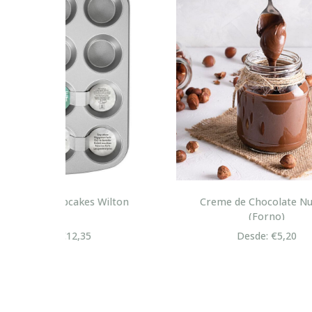
lton
Creme de Chocolate Nutella
Cre
(Forno)
Desde: €5,20