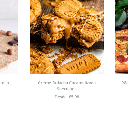
me Bolacha Caramelizada
Pão com Chouriço ou Mas
Speculoos
Pizza
Desde: €5,98
Desde: €1,95