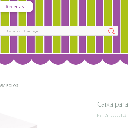
Receitas
ARA BOLOS
Caixa par
Ref: Dm00000182