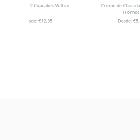
lton
Creme de Chocolate Nutella
Cre
(Forno)
Desde: €5,20