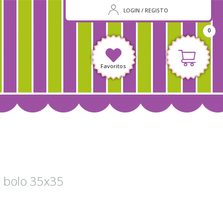
LOGIN / REGISTO
0
Favoritos
a bolo 35x35