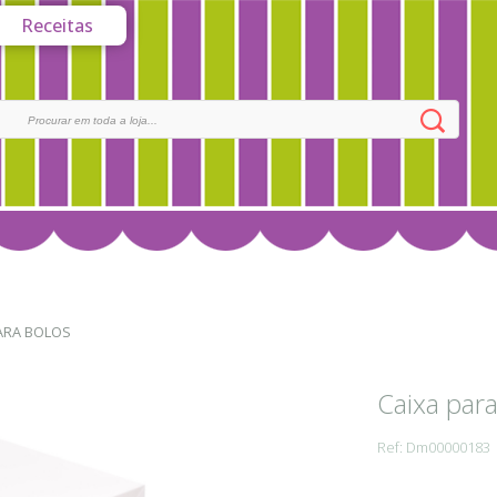
Receitas
ARA BOLOS
Caixa par
Ref: Dm00000183