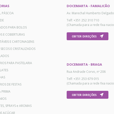
ORIAS
DOCEMARTA - FAMALICÃO
AL PÁSCOA
Av. Marechal Humberto Delgado
ADE
Telf: +351 252 310 710
(Chamada para a rede fixa nacio
ADOS PARA BOLOS
OS E COBERTURAS
OBTER DIREÇÕES
TÁVEIS E CARTONAGENS
 SECOS E CRISTALIZADOS
LADOS
RIOS PARA PASTELARIA
DOCEMARTA - BRAGA
LATES
Rua Andrade Corvo, nº 206
HAS
Telf: +351 253 679 015
(Chamada para a rede fixa nacio
IOS DE FESTAS
A PRIMA
OBTER DIREÇÕES
NIOS
ES, SPRAYS e AROMAS
DE AÇÚCAR