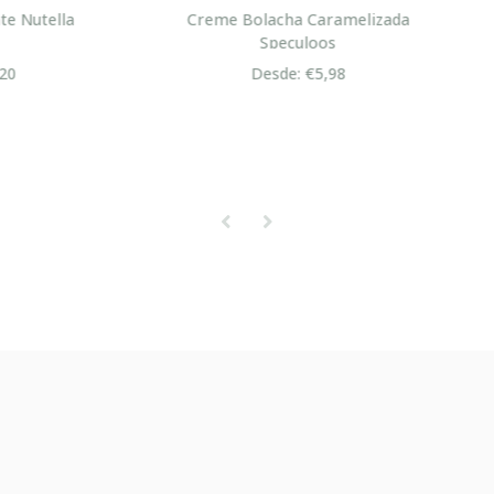
me Bolacha Caramelizada
Pão com Chouriço ou Mas
Speculoos
Pizza
Desde: €5,98
Desde: €1,95