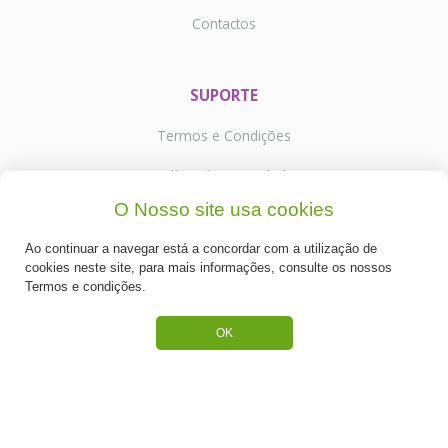
Contactos
SUPORTE
Termos e Condições
Política de Privacidade
O Nosso site usa cookies
Portes de Envio
Ao continuar a navegar está a concordar com a utilização de
Cookies
cookies neste site, para mais informações, consulte os nossos
Termos e condições.
OK
CATEGORIAS
ESPECIAL PÁSCOA
NOVIDADE