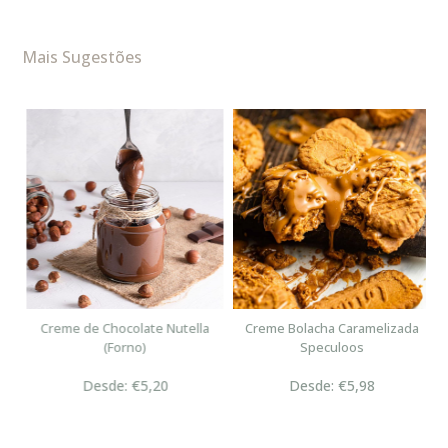
Mais Sugestões
n
Creme de Chocolate Nutella
Creme Bolacha Caramelizada
(Forno)
Speculoos
Desde: €5,20
Desde: €5,98