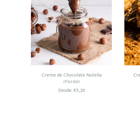
lton
Creme de Chocolate Nutella
Cre
(Forno)
Desde: €5,20