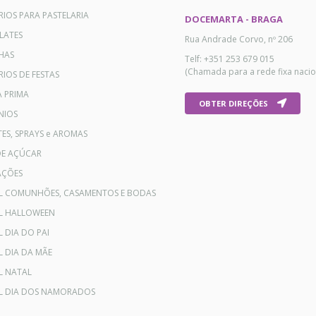
RIOS PARA PASTELARIA
DOCEMARTA - BRAGA
LATES
Rua Andrade Corvo, nº 206
HAS
Telf: +351 253 679 015
(Chamada para a rede fixa nacio
IOS DE FESTAS
A PRIMA
OBTER DIREÇÕES
NIOS
ES, SPRAYS e AROMAS
DE AÇÚCAR
AÇÕES
AL COMUNHÕES, CASAMENTOS E BODAS
AL HALLOWEEN
L DIA DO PAI
L DIA DA MÃE
L NATAL
AL DIA DOS NAMORADOS