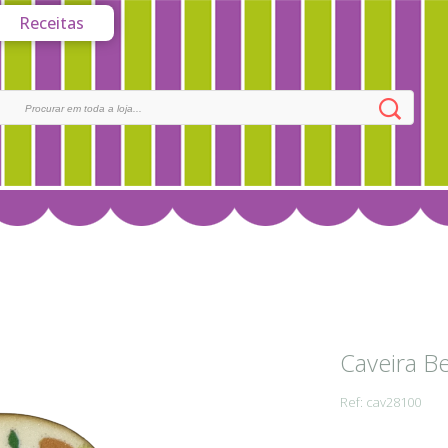
Receitas
Caveira B
Ref: cav28100