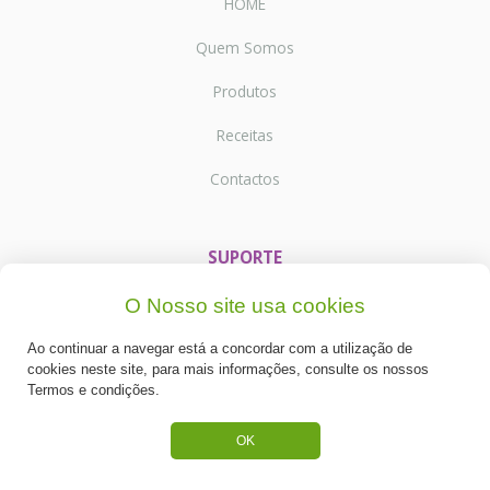
HOME
Quem Somos
Produtos
Receitas
Contactos
SUPORTE
Termos e Condições
O Nosso site usa cookies
Política de Privacidade
Ao continuar a navegar está a concordar com a utilização de
cookies neste site, para mais informações, consulte os nossos
Portes de Envio
Termos e condições.
Cookies
OK