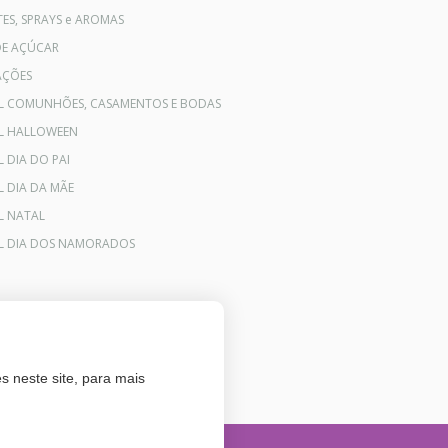
ES, SPRAYS e AROMAS
DE AÇÚCAR
AÇÕES
AL COMUNHÕES, CASAMENTOS E BODAS
AL HALLOWEEN
L DIA DO PAI
L DIA DA MÃE
L NATAL
AL DIA DOS NAMORADOS
s neste site, para mais