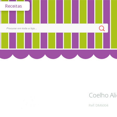
Receitas
Coelho Ali
Ref: DM6004