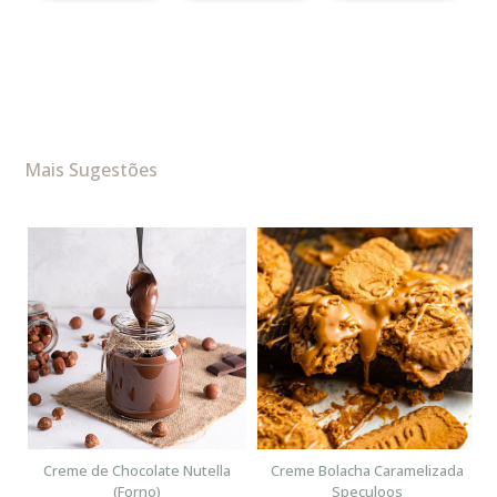
Mais Sugestões
n
Creme de Chocolate Nutella
Creme Bolacha Caramelizada
(Forno)
Speculoos