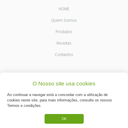
HOME
Quem Somos
Produtos
Receitas
Contactos
SUPORTE
O Nosso site usa cookies
Termos e Condições
Ao continuar a navegar está a concordar com a utilização de
Política de Privacidade
cookies neste site, para mais informações, consulte os nossos
Termos e condições.
Portes de Envio
OK
Cookies