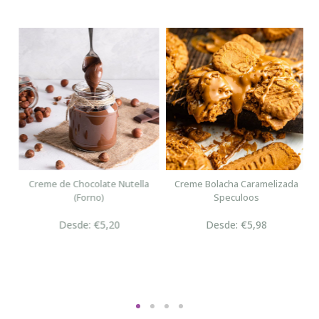
n
Creme de Chocolate Nutella
Creme Bolacha Caramelizada
(Forno)
Speculoos
Desde: €5,20
Desde: €5,98