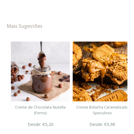
Mais Sugestões
n
Creme de Chocolate Nutella
Creme Bolacha Caramelizada
(Forno)
Speculoos
Desde: €5,20
Desde: €5,98