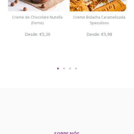
n
Creme de Chocolate Nutella
Creme Bolacha Caramelizada
(Forno)
Speculoos
Desde: €5,20
Desde: €5,98