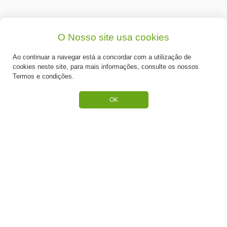
O Nosso site usa cookies
CATEGORIAS
Ao continuar a navegar está a concordar com a utilização de
ESPECIAL PÁSCOA
cookies neste site, para mais informações, consulte os nossos
Termos e condições.
NOVIDADE
OK
PREPARADOS PARA BOLOS
RECHEIOS E COBERTURAS
DESCARTÁVEIS E CARTONAGENS
FRUTOS SECOS E CRISTALIZADOS
CONGELADOS
ACESSÓRIOS PARA PASTELARIA
CHOCOLATES