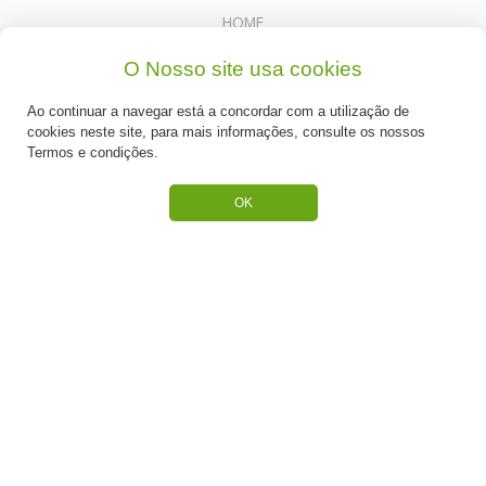
HOME
Quem Somos
O Nosso site usa cookies
Produtos
Ao continuar a navegar está a concordar com a utilização de
cookies neste site, para mais informações, consulte os nossos
Receitas
Termos e condições.
Contactos
OK
SUPORTE
Termos e Condições
Política de Privacidade
Portes de Envio
Cookies