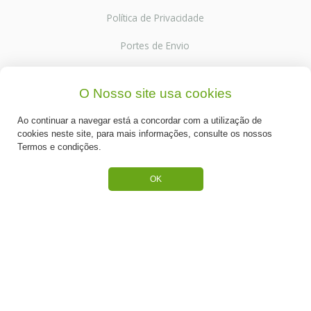
Política de Privacidade
Portes de Envio
Cookies
O Nosso site usa cookies
Ao continuar a navegar está a concordar com a utilização de
cookies neste site, para mais informações, consulte os nossos
CATEGORIAS
Termos e condições.
ESPECIAL PÁSCOA
OK
NOVIDADE
PREPARADOS PARA BOLOS
RECHEIOS E COBERTURAS
DESCARTÁVEIS E CARTONAGENS
FRUTOS SECOS E CRISTALIZADOS