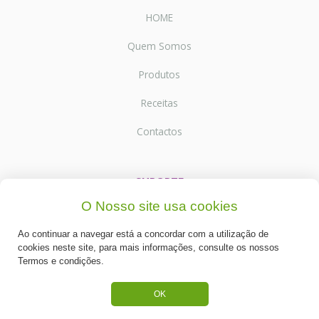
HOME
Quem Somos
Produtos
Receitas
Contactos
SUPORTE
O Nosso site usa cookies
Termos e Condições
Ao continuar a navegar está a concordar com a utilização de
Política de Privacidade
cookies neste site, para mais informações, consulte os nossos
Termos e condições.
Portes de Envio
OK
Cookies