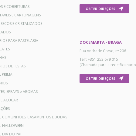
OS E COBERTURAS
OBTER DIREÇÕES
TÁVEIS E CARTONAGENS
 SECOS E CRISTALIZADOS
LADOS
RIOS PARA PASTELARIA
DOCEMARTA - BRAGA
LATES
Rua Andrade Corvo, nº 206
HAS
Telf: +351 253 679 015
(Chamada para a rede fixa nacio
IOS DE FESTAS
A PRIMA
OBTER DIREÇÕES
NIOS
ES, SPRAYS e AROMAS
DE AÇÚCAR
AÇÕES
AL COMUNHÕES, CASAMENTOS E BODAS
AL HALLOWEEN
L DIA DO PAI