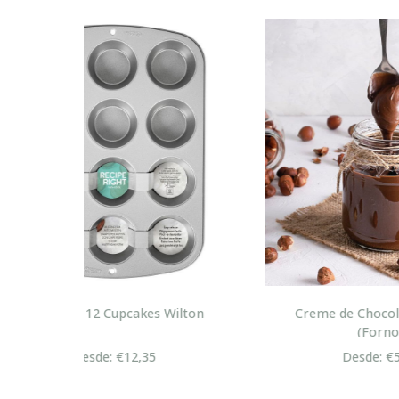
lton
Creme de Chocolate Nutella
Cre
(Forno)
Desde: €5,20