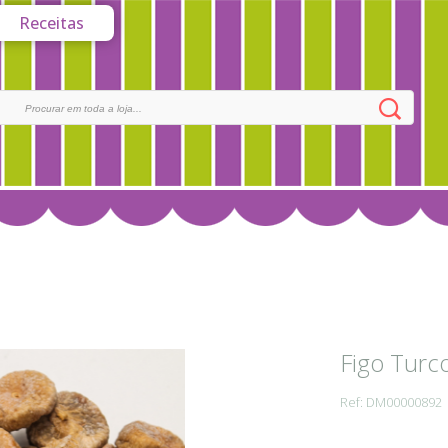
Receitas
Figo Turc
Ref: DM00000892