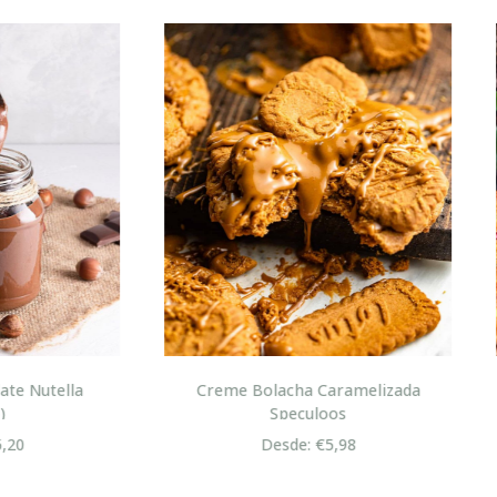
me Bolacha Caramelizada
Pão com Chouriço ou Mas
Speculoos
Pizza
Desde: €5,98
Desde: €1,95