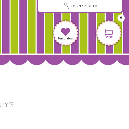
LOGIN / REGISTO
0
Favoritos
o nº3